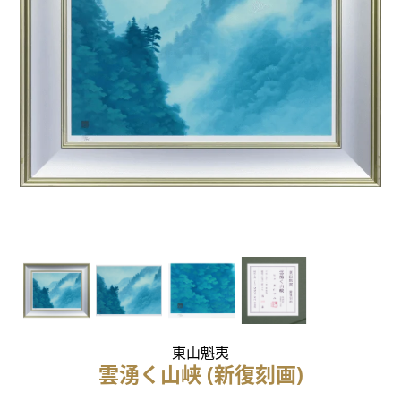
東山魁夷
雲湧く山峡 (新復刻画)