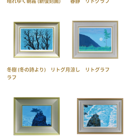
晴れゆく朝霧 (新復刻画)
春静 リトグラフ
冬樹 (冬の詩より) リトグ
月涼し リトグラフ
ラフ