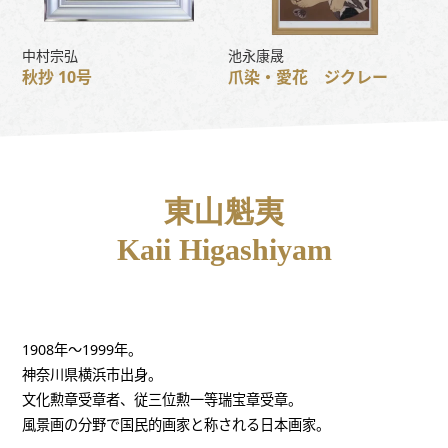
中村宗弘
池永康晟
秋抄 10号
爪染・愛花 ジクレー
東山魁夷
Kaii Higashiyam
1908年〜1999年。
神奈川県横浜市出身。
文化勲章受章者、従三位勲一等瑞宝章受章。
風景画の分野で国民的画家と称される日本画家。