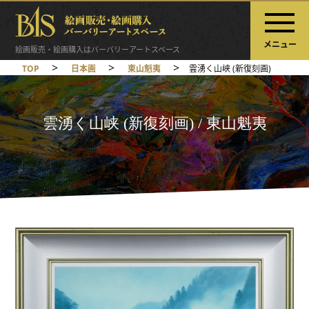
メニュー
絵画販売・絵画購入はバーバリーアートスペース
>
>
>
TOP
日本画
東山魁夷
雲湧く山峡 (新復刻画)
雲湧く山峡 (新復刻画) / 東山魁夷