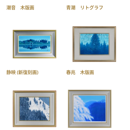
潮音 木版画
青潮 リトグラフ
静映 (新復刻画)
春兆 木版画