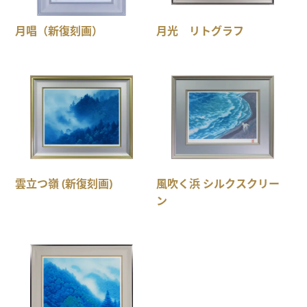
月唱（新復刻画）
月光 リトグラフ
雲立つ嶺 (新復刻画)
風吹く浜 シルクスクリー
ン