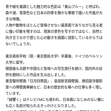
青や緑を基調とした魅力的な色彩は「東山ブルー」と呼ばれ、
森や湖、雪景色など日本の四季を静かな筆致で描いた作風が大
きな特徴。
人物や動物をほとんど登場させない風景画でありながら見る者
に強い印象を残すのは、現実の景色を写すのではなく、自然と
向き合うなかで感じた心の動きを画面に投影しているからでは
ないでしょうか。
東京美術学校（現・東京藝術大学）卒業後、ドイツのベルリン
大学に留学。
帰国後も北欧や中国など各地への写生旅行を続け、国内外の自
然を題材にした作品を生み出しました。
東宮御所壁画「日月四季図」、皇居新宮殿壁画、唐招提寺御影
堂への障壁画奉納など、日本の歴史的な場への仕事も多く残し
ています。
「緑響く」はテレビCMにも使われ、日本画になじみのない層に
も広く名前が知られるきっかけとなりました。