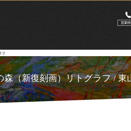
営業時
ラフ
の森（新復刻画）リトグラフ / 東