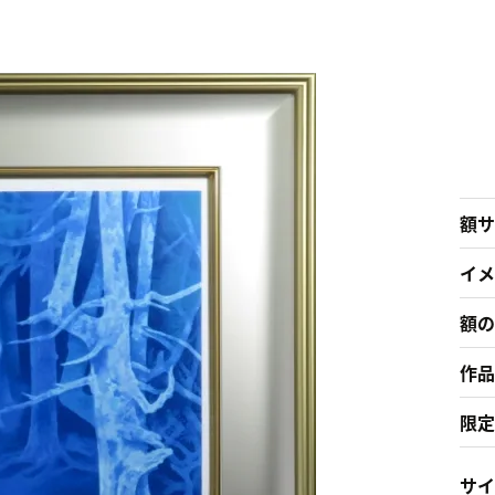
額サ
イメ
額の
作品
限定
サイ