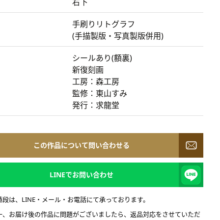
右下
手刷りリトグラフ
(手描製版・写真製版併用)
シールあり(額裏)
新復刻画
工房：森工房
監修：東山すみ
発行：求龍堂
この作品について問い合わせる
LINEでお問い合わせ
値段は、LINE・メール・お電話にて承っております。
一、お届け後の作品に問題がございましたら、返品対応をさせていただ