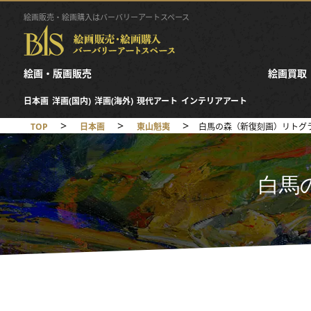
絵画販売・絵画購入はバーバリーアートスペース
絵画・版画販売
絵画買取
日本画
洋画(国内)
洋画(海外)
現代アート
インテリアアート
>
>
>
TOP
日本画
東山魁夷
白馬の森（新復刻画）リトグ
白馬