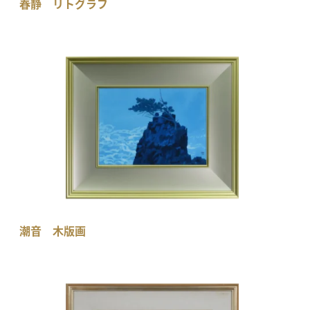
春静 リトグラフ
潮音 木版画