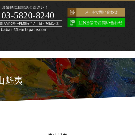
03-5820-8240
間 AM10時～PM5時半 / 土日・祝日定休
babari@b-artspace.com
山魁夷