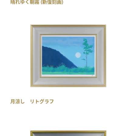
晴れゆく朝霧 (新復刻画)
月涼し リトグラフ