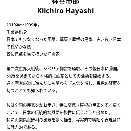
林喜市郎
Kiichiro Hayashi
1919年～1999年。
千葉県出身。
日本でも少なくなった風景、藁葺き屋根の民家、古き良き日本
の穏やかな風
景に焦点を当て描いた洋画家。
第二次世界大戦後、シベリア抑留を経験、その後日本に帰国。
50歳を過ぎてから本格的に画家としての活動を開始する。
遅く画家の道に進んだにも関わらず人気を博し、異色の経歴を
持つことでも知られている。
彼は全国の民家を訪ね歩き、特に藁葺き屋根の民家を多く描く
ことで、日本の伝統的な風景を後世に伝えようと努めた。
特に山梨県忍野村の風景を多く描き、写実的で繊細な表現は特
に魅力的である。