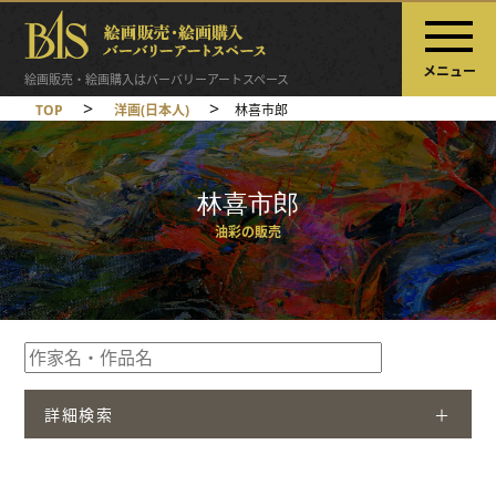
メニュー
絵画販売・絵画購入はバーバリーアートスペース
>
>
TOP
洋画(日本人)
林喜市郎
林喜市郎
油彩の販売
詳細検索