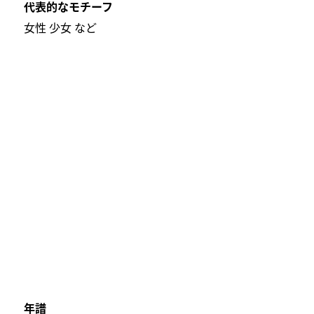
代表的なモチーフ
女性 少女 など
年譜