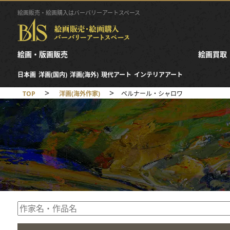
絵画販売・絵画購入はバーバリーアートスペース
絵画・版画販売
絵画買取
日本画
洋画(国内)
洋画(海外)
現代アート
インテリアアート
>
>
TOP
洋画(海外作家)
ベルナール・シャロワ