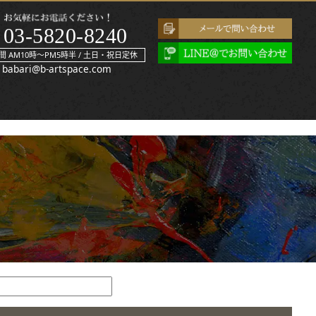
03-5820-8240
間 AM10時～PM5時半 / 土日・祝日定休
babari@b-artspace.com