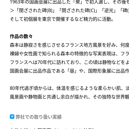
1963年の国画会展に出品した「聚」で初入選し、その後
＞「閉ざされた碑(B)」「閉ざされた碑(C)」「逆光」「
そして初個展を東京で開催するなど精力的に活動。
作品の数々
森本は静寂さを感じさせるフランス地方風景を好み、何
裸婦や女性画で知られる森本の特徴的な写実表現は、フ
フランスへは70年代に訪れており、この頃は静物などを
国画会展に出品作品である「昼」や、国際形象展に出品
80年代過ぎ頃からは、体温を感じるような柔らかい肌、
風景画や静物画と共通し余白が描かれ、その独特な世界
弊社での取り扱い実績