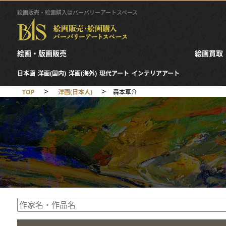
絵画販売・絵画購入はバーバリーアートスペース
絵画・版画販売
絵画買取
日本画
洋画(国内)
洋画(海外)
現代アート
インテリアアート
>
>
TOP
洋画(日本人)
森本草介