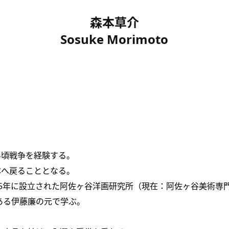
森本草介
Sosuke Morimoto
い頃戦争を経験する。
本へ戻ることとなる。
45年に設立された阿佐ヶ谷洋画研究所（現在：阿佐ヶ谷美術専
ある伊藤廉の元で学ぶ。