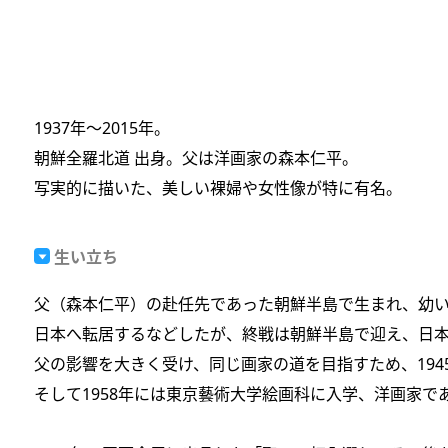
1937年～2015年。
朝鮮全羅北道 出身。父は洋画家の森本仁平。
写実的に描いた、美しい裸婦や女性像が特に有名。
生い立ち
父（森本仁平）の赴任先であった朝鮮半島で生まれ、幼
日本へ転居するなどしたが、終戦は朝鮮半島で迎え、日
父の影響を大きく受け、同じ画家の道を目指すため、19
そして1958年には東京藝術大学絵画科に入学、洋画家で