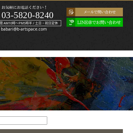
03-5820-8240
間 AM10時～PM5時半 / 土日・祝日定休
babari@b-artspace.com