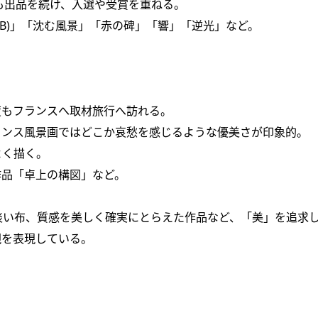
も出品を続け、入選や受賞を重ねる。
碑(B)」「沈む風景」「赤の碑」「響」「逆光」など。
度もフランスへ取材旅行へ訪れる。
ランス風景画ではどこか哀愁を感じるような優美さが印象的。
よく描く。
作品「卓上の構図」など。
淡い布、質感を美しく確実にとらえた作品など、「美」を追求
観を表現している。