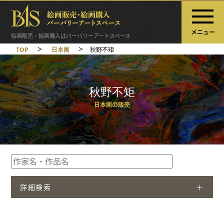
メニュー
絵画販売・絵画購入はバーバリーアートスペース
>
>
TOP
日本画
秋野不矩
秋野不矩
日本画の販売
詳細検索