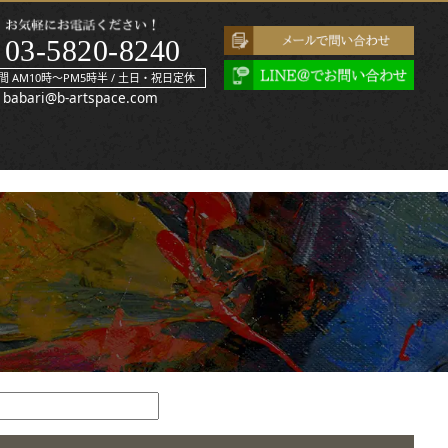
03-5820-8240
間 AM10時～PM5時半 / 土日・祝日定休
babari@b-artspace.com