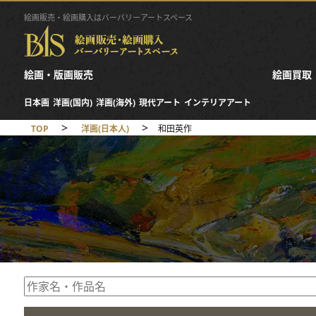
絵画販売・絵画購入はバーバリーアートスペース
絵画・版画販売
絵画買取
日本画
洋画(国内)
洋画(海外)
現代アート
インテリアアート
>
>
TOP
洋画(日本人)
和田英作