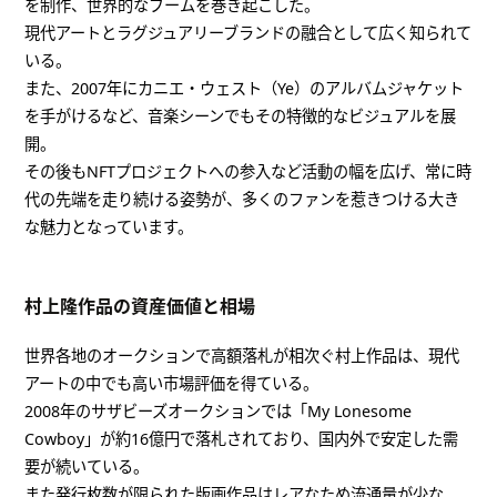
を制作、世界的なブームを巻き起こした。
現代アートとラグジュアリーブランドの融合として広く知られて
いる。
また、2007年にカニエ・ウェスト（Ye）のアルバムジャケット
を手がけるなど、音楽シーンでもその特徴的なビジュアルを展
開。
その後もNFTプロジェクトへの参入など活動の幅を広げ、常に時
代の先端を走り続ける姿勢が、多くのファンを惹きつける大き
な魅力となっています。
村上隆作品の資産価値と相場
世界各地のオークションで高額落札が相次ぐ村上作品は、現代
アートの中でも高い市場評価を得ている。
2008年のサザビーズオークションでは「My Lonesome
Cowboy」が約16億円で落札されており、国内外で安定した需
要が続いている。
また発行枚数が限られた版画作品はレアなため流通量が少な