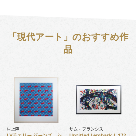
「現代アート」のおすすめ作
品
村上隆
サム・フランシス
LVチェリー ジーンズ シ
Untitled Lembark-L.172