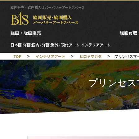
絵画販売・絵画購入はバーバリーアートスペース
絵画・版画販売
絵画買取
日本画
洋画(国内)
洋画(海外)
現代アート
インテリアアート
>
>
>
TOP
インテリアアート
ヒロヤマガタ
プリンセスマ
プリンセス