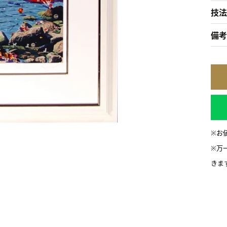
技法
備考
※お
※万
きま