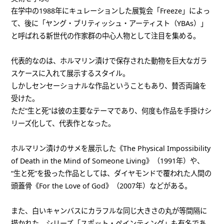
在学中の1988年にキュレーションした展覧会「Freeze」によっ
て、後に「ヤング・ブリティッシュ・アーティスト（YBAs）」
と呼ばれる新世代の作家群の中心人物として注目を集める。
代表的なのは、ホルマリン漬けで保存された動物を巨大なガラ
スケースに入れて展示するスタイル。
しかしセンセーショナルな作品ということもあり、賛否両論を
受けた。
ただ”生と死”は彼の主要なテーマであり、何度も作品を手掛けシ
リーズ化して、代表作となった。
ホルマリン漬けのサメを展示した《The Physical Impossibility
of Death in the Mind of Someone Living》（1991年）や、
“生と死”を扱った作品としては、ダイヤモンドで覆われた人間の
頭蓋骨《For the Love of God》（2007年）などがある。
また、白いキャンバスにカラフルな同じ大きさの丸が等間隔に
描かれた、シリーズ「スポット・ペインティング」も有名であ