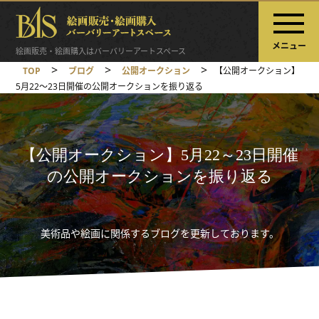
メニュー
絵画販売・絵画購入はバーバリーアートスペース
>
>
>
TOP
ブログ
公開オークション
【公開オークション】
5月22～23日開催の公開オークションを振り返る
【公開オークション】5月22～23日開催
の公開オークションを振り返る
美術品や絵画に関係するブログを更新しております。