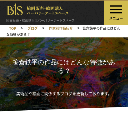
メニュー
絵画販売・絵画購入はバーバリーアートスペース
>
>
>
TOP
ブログ
作家別作品紹介
笹倉鉄平の作品にはどん
な特徴がある？
笹倉鉄平の作品にはどんな特徴があ
る？
美術品や絵画に関係するブログを更新しております。