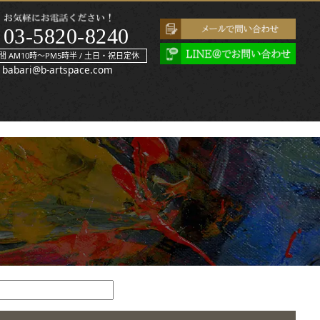
03-5820-8240
間 AM10時～PM5時半 / 土日・祝日定休
babari@b-artspace.com