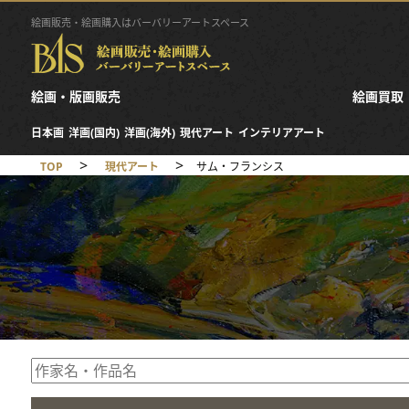
絵画販売・絵画購入はバーバリーアートスペース
絵画・版画販売
絵画買取
日本画
洋画(国内)
洋画(海外)
現代アート
インテリアアート
>
>
TOP
現代アート
サム・フランシス