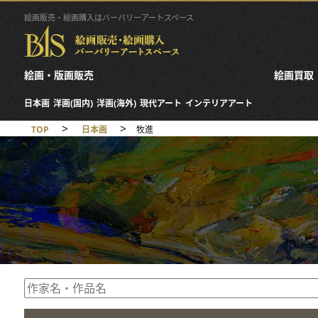
絵画販売・絵画購入はバーバリーアートスペース
絵画・版画販売
絵画買取
日本画
洋画(国内)
洋画(海外)
現代アート
インテリアアート
>
>
TOP
日本画
牧進