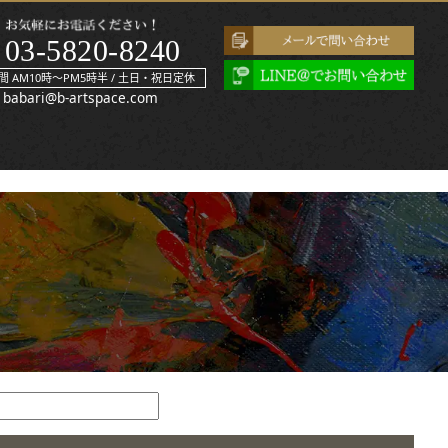
03-5820-8240
間 AM10時～PM5時半 / 土日・祝日定休
babari@b-artspace.com